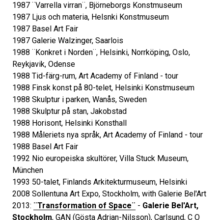
1987 ¨Varrella virran¨, Björneborgs Konstmuseum
1987 Ljus och materia, Helsnki Konstmuseum
1987 Basel Art Fair
1987 Galerie Walzinger, Saarlois
1988 ¨Konkret i Norden¨, Helsinki, Norrköping, Oslo,
Reykjavik, Odense
1988 Tid-färg-rum, Art Academy of Finland - tour
1988 Finsk konst på 80-telet, Helsinki Konstmuseum
1988 Skulptur i parken, Wanås, Sweden
1988 Skulptur på stan, Jakobstad
1988 Horisont, Helsinki Konsthall
1988 Måleriets nya språk, Art Academy of Finland - tour
1988 Basel Art Fair
1992 Nio europeiska skultörer, Villa Stuck Museum,
München
1993 50-talet, Finlands Arkitekturmuseum, Helsinki
2008 Sollentuna Art Expo, Stockholm, with Galerie Bel'Art
2013:
¨Transformation of Space¨
-
Galerie Bel'Art,
Stockholm
, GAN (Gösta Adrian-Nilsson), Carlsund, C O