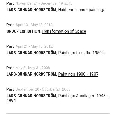
Past.
November 21
-
December 19, 2015
LARS-GUNNAR NORDSTRÖM
,
Nubbens icons - paintings
Past.
April 13
-
May 18, 2013
GROUP EXHIBITION
,
Transformation of Space
Past.
April 21
-
May 16, 2012
LARS-GUNNAR NORDSTRÖM
,
Paintings from the 1950's
Past.
May 3
-
May 31, 2008
LARS-GUNNAR NORDSTRÖM
,
Paintings 1980 - 1987
Past.
September 20
-
October 21, 2003
LARS-GUNNAR NORDSTRÖM
,
Paintings & collages 1948 -
1994